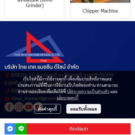
Grinder)
Chipper Machine
บริษัท ไทย เทค แมชชีน ดีไซน์ จำกัด
: 67,67/1-2 ม.4 ต.หนองรี อ.เมืองชลบุรี จ.ชลบุรี 20000
เว็บไซต์นี้มีการใช้งานคุกกี้ เพื่อเพิ่มประสิทธิภาพและ
(เวลาทำการ : จันทร์-เสาร์ 08:00 น. - 17:00 น.)
ประสบการณ์ที่ดีในการใช้งานเว็บไซต์ของท่าน ท่านสามารถ
: 038 140 051-2 / 081 914 6194
อ่านรายละเอียดเพิ่มเติมได้ที่
นโยบายความเป็นส่วนตัว
และ
: ttmd_thailand@hotmail.com
นโยบายคุกกี้
ตั้งค่าคุกกี้
ยอมรับทั้งหมด
© Copyright 2025 All Rights Reserved.
ติดต่อเรา
Powered By
MakeWebEasy